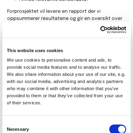
Forprosjektet vil levere en rapport der vi
oppsummerer resultatene og gir en oversikt over
hvilke områder som har størst potensialet for
forbedring.
Rapporten vil også inneholde anslag på tids- og
This website uses cookies
ressursbruk for de eventuelle prosjektene som må
We use cookies to personalise content and ads, to
gjennomføres for å kunne ta i bruk industriell AI.
provide social media features and to analyse our traffic.
We also share information about your use of our site, e.g.
with our social media, advertising and analytics partners
who may combine it with other information that you’ve
provided to them or that they’ve collected from your use
of their services.
Consent
Necessary
Selection