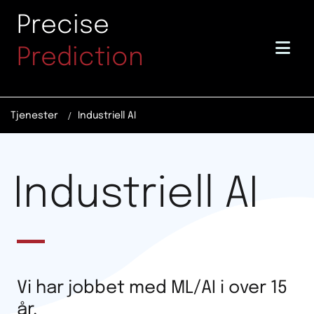
Skip to content
Precise
Prediction
/
Tjenester
Industriell AI
Industriell AI
Vi har jobbet med ML/AI i over 15
år.